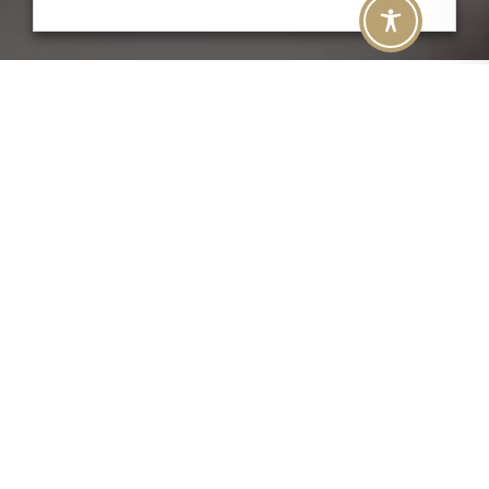
Una sorpresa di gusto
ORDINA I PACCHI
REGALO
391
Per conoscere tutti i dettagli sui Pacchi Regalo chiama il
338 72 25
, oppure compila il modulo qui sotto. Verrai
ricontattato subito per poter ricevere i tuoi pacchi! Sarà anche
possibile concordare con noi delle personalizzazioni al tuo
pacco! Ti aspettiamo!