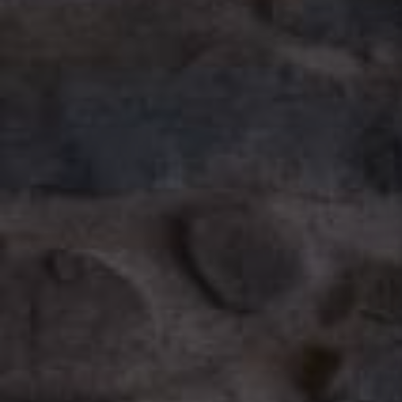
AIR CONDITIONER
AND TV
Connessione Free Wifi, climatizzatore, bagno privato in ogni
camera, con colazione anche all'aperto tra le mura del castello.
DISCOVER MORE